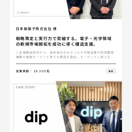
日本板硝子株式会社 様
戦略策定と実行力で突破する。電子・光学領域
の新規市場開拓を成功に導く構造支援。
ご支援開始初月から、従来接点のなかった大手製造業や研究開発
機関の複数キーマンと新たな商談を創出。ターゲットに刺さる訴
求軸が整理されたことで、説明の一貫性・納得感も高まり、案件
の･･･
従業員数： 25,300名
製造