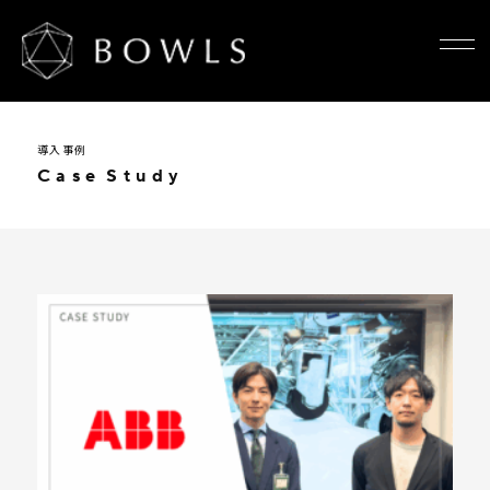
導入事例
C
a
s
e
S
t
u
d
y