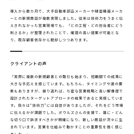
導入から数カ月で、大手自動車部品メーカーや精密機器メーカ
ーとの新規商談が複数実現しました。従来は技術力をうまく伝
えきれなかった営業現場でも、「どの工程・どの担当者にどう
刺さるか」が整理されたことで、確度の高い提案が可能とな
り、既存顧客依存から脱却しつつあります。
クライアントの声
「実際に複数の新規顧客との取引も始まり、短期間での成果に
大きな手応えを感じています。もちろん、タイミングや運の要
素もありますが、振り返れば、ち密な営業戦略と高い解像度で
設計されたターゲットアプローチの結果であると実感していま
す。我々は“技術力”には自信がありましたが、それをどう市場
に伝えるかが課題でした。ボウルズさんの支援で、誰に・どん
な切り口で訴求すべきかが明確になり、新しい商談が次々に生
まれています。営業を仕組みで動かすことの重要性を強く感じ
ました。」