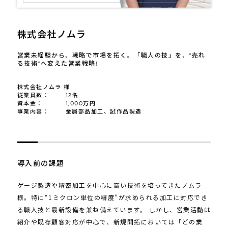
株式会社ノムラ
営業未経験から、戦略で市場を拓く。「職人の技」を、“売れ
る技術”へ変えた営業戦略!
株式会社ノムラ 様
従業員数：
12名
資本金：
1,000万円
事業内容：
金属部品加工、試作品製造
導入前の課題
ゲージ製造や精密加工を中心に高い技術を培ってきたノムラ
様。特に“1ミクロン単位の精度”が求められる加工に対応でき
る職人技と最新設備を兼ね備えています。 しかし、営業活動は
紹介や既存顧客対応が中心で、新規開拓においては「どの業