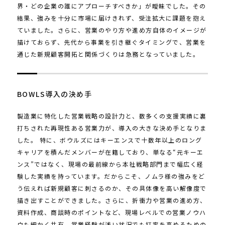
界・どの企業の誰にアプローチすべきか」が曖昧でした。その
結果、強みを十分に市場に届けきれず、受注拡大に課題を抱え
ていました。さらに、営業のやり方や進め方自体のイメージが
描けておらず、先代から事業を引き継ぐタイミングで、営業を
通じた新規顧客開拓と関係づくりは急務となっていました。
BOWLS導入の決め手
製造業に特化した営業戦略の設計力と、数多くの支援実績に裏
打ちされた再現性ある営業力が、導入の大きな決め手となりま
した。 特に、ボウルズにはキーエンスで十数年以上のロング
キャリアを積んだメンバーが在籍しており、単なる“元キーエ
ンス”ではなく、現場の最前線から本社戦略部門まで幅広く経
験した実績を持っています。だからこそ、ノムラ様の強みをど
う伝えれば新規顧客に刺さるのか、その具体像を高い解像度で
描き出すことができました。さらに、折衝力や営業の進め方、
資料作成、商談時のポイントなど、現場レベルでの営業ノウハ
ウも細かく共有。営業経験が浅い状況でも打率を高めるための