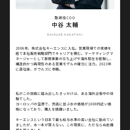
取締役COO
中谷 太輔
DAISUKE NAKATANI
2006年、株式会社キーエンスに入社。営業現場での実績を
経て本社販売戦略部門でキャリアを積む。マーケティングマ
ネージャーとして新規事業の立ち上げや海外駐在を経験し、
構造的かつ再現性のある営業モデルの確立に注力。2023年
に退社後、ボウルズに参画。
私がこの挑戦に踏み出したきっかけは、ある海外出張中の体
験でした。
ヨーロッパの空港で、売店に並ぶ水の価格が1000円近い価
格になっており、購入を躊躇いました。
キーエンスという日本で最も給与水準の高い会社に勤めてい
ましたが、
水一本が買えない。この現実に、ただならぬ危機
感を覚えました。