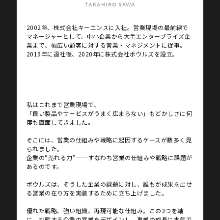
TAKAHIRO SAWA
2002年、株式会社キーエンスに入社。営業現場の最前線で
マネージャーとして、中小企業から大手エンタープライズ企
業まで、幅広い顧客に対する営業・マネジメントに従事。
2019年に退社後、2020年に株式会社ボウルズを設立。
私はこれまで営業現場で、
「良い製品やサービスがうまく広まらない」もどかしさに何
度も直面してきました。
そこには、営業の仕組みや戦略に起因するケースが数多く見
られました。
企業の“売れる力”──すなわち営業の仕組みや戦略に課題が
あるのです。
ボウルズは、そうした企業の課題に対し、誰もが成果を出せ
る営業の在り方を実装するために立ち上げました。
優れた戦略、強い組織、再現可能な仕組み。この3つを軸
に、挑戦する企業の営業をデザインし、事業の成長に本気で