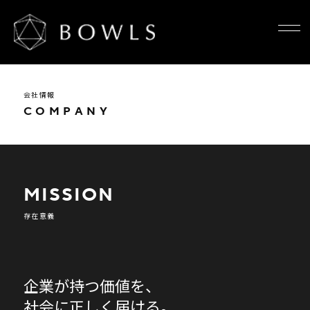
会社情報
C
O
M
P
A
N
Y
M
I
S
S
I
O
N
存在意義
企業が持つ価値を、
社会に正しく届ける。